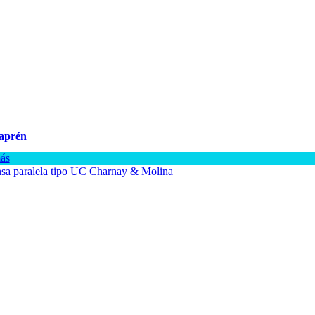
saprén
ás