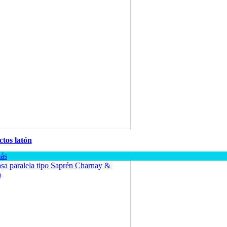
tos latón
ás