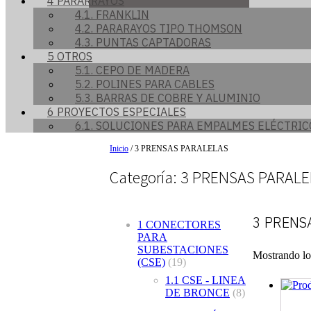
4 PARARRAYOS
4.1. FRANKLIN
4.2. PARARAYOS TIPO THOMSON
4.3. PUNTAS CAPTADORAS
5 OTROS
5.1. CEPO DE MADERA
5.2. POLINES PARA CABLES
5.3. BARRAS DE COBRE Y ALUMINIO
6 PROYECTOS ESPECIALES
6.1. SOLUCIONES PARA EMPALMES ELÉCTRIC
Inicio
/ 3 PRENSAS PARALELAS
Categoría:
3 PRENSAS PARALE
3 PRENS
1 CONECTORES
PARA
SUBESTACIONES
Mostrando lo
(CSE)
(19)
1.1 CSE - LINEA
DE BRONCE
(8)