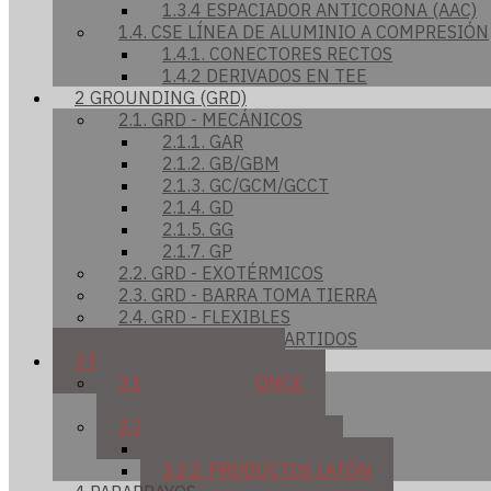
1.3.4 ESPACIADOR ANTICORONA (AAC)
1.4. CSE LÍNEA DE ALUMINIO A COMPRESIÓN
1.4.1. CONECTORES RECTOS
1.4.2 DERIVADOS EN TEE
2 GROUNDING (GRD)
2.1. GRD - MECÁNICOS
2.1.1. GAR
2.1.2. GB/GBM
2.1.3. GC/GCM/GCCT
2.1.4. GD
2.1.5. GG
2.1.7. GP
2.2. GRD - EXOTÉRMICOS
2.3. GRD - BARRA TOMA TIERRA
2.4. GRD - FLEXIBLES
2.5. GRD - PERNOS PARTIDOS
3 PRENSAS PARALELAS
3.1. LÍNEA DE BRONCE
3.1.1. UC
3.2. LÍNEA DE LATÓN
3.2.1. TIPO SAPRÉN
3.2.2. PRODUCTOS LATÓN