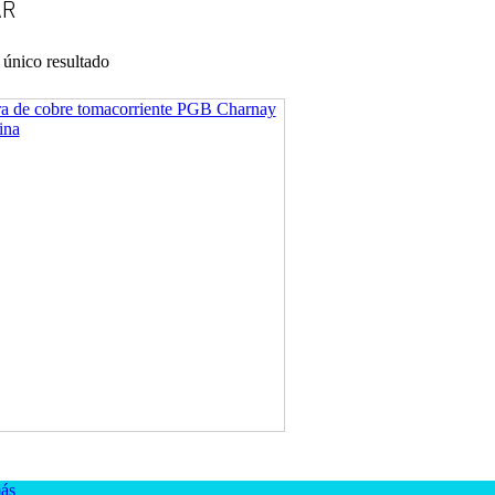
AR
 único resultado
ás